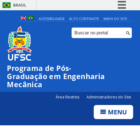
BRASIL
Simplifique!
ACESSIBILIDADE
ALTO CONTRASTE
MAPA DO SITE
Comunica BR
Participe
Acesso à informação
Legislação
Programa de Pós-
Canais
Graduação em Engenharia
Mecânica
Área Restrita
Administradores do Site
MENU