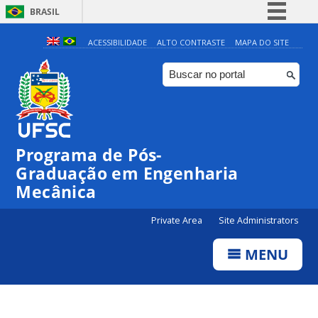
BRASIL
Simplifique!
ACESSIBILIDADE
ALTO CONTRASTE
MAPA DO SITE
Comunica BR
Participe
Acesso à informação
Legislação
Programa de Pós-
Canais
Graduação em Engenharia
Mecânica
Private Area
Site Administrators
MENU