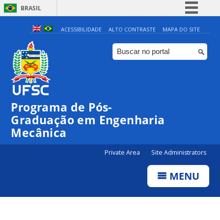
BRASIL
Simplifique!
ACESSIBILIDADE
ALTO CONTRASTE
MAPA DO SITE
Comunica BR
Participe
Acesso à informação
Legislação
Programa de Pós-
Canais
Graduação em Engenharia
Mecânica
Private Area
Site Administrators
MENU